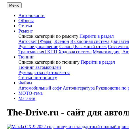
Меню
Автоновости
Обзоры
Статьи
Ремонт
Список категорий по
ремонту
Перейти в раздел
Автосвет | Фары | Ксенон
Выхлопная система
Двигател
Рулевое управление
Салон | Багажный отсек
Система о
Трансмиссия | КПП
Ходовая система
Мультимедия | Ав
Тюнинг
Список категорий по
тюнингу
Перейти в раздел
Тюнинг автомобилей
Руководства / фотоотчеты
Статьи по тюнингу
Файлы
Автомобильный софт
Автолитература
Руководства по 
MOTO-тема
Магазин
The-Drive.ru - сайт для авто