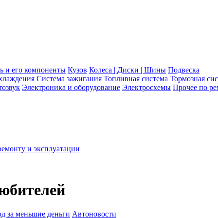
ь и его компоненты
Кузов
Колеса | Диски | Шины
Подвеска
хлаждения
Система зажигания
Топливная система
Тормозная си
тозвук
Электроника и оборудование
Электросхемы
Прочее по р
ремонту и эксплуатации
любителей
Автоновости