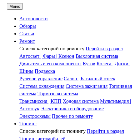
Меню
Автоновости
Обзоры
Статьи
Ремонт
Список категорий по
ремонту
Перейти в раздел
Автосвет | Фары | Ксенон
Выхлопная система
Двигатель и его компоненты
Кузов
Колеса | Диски |
Шины
Подвеска
Рулевое управление
Салон | Багажный отсек
Система охлаждения
Система зажигания
Топливная
система
Тормозная система
Трансмиссия | КПП
Ходовая система
Мультимедия |
Автозвук
Электроника и оборудование
Электросхемы
Прочее по ремонту
Тюнинг
Список категорий по
тюнингу
Перейти в раздел
Тюнинг автомобилей